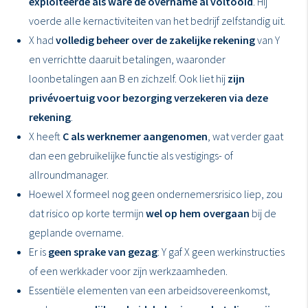
exploiteerde als ware de overname al voltooid
. Hij
voerde alle kernactiviteiten van het bedrijf zelfstandig uit.
X had
volledig beheer over de zakelijke rekening
van Y
en verrichtte daaruit betalingen, waaronder
loonbetalingen aan B en zichzelf. Ook liet hij
zijn
privévoertuig voor bezorging verzekeren via deze
rekening
.
X heeft
C als werknemer aangenomen
, wat verder gaat
dan een gebruikelijke functie als vestigings- of
allroundmanager.
Hoewel X formeel nog geen ondernemersrisico liep, zou
dat risico op korte termijn
wel op hem overgaan
bij de
geplande overname.
Er is
geen sprake van gezag
: Y gaf X geen werkinstructies
of een werkkader voor zijn werkzaamheden.
Essentiële elementen van een arbeidsovereenkomst,