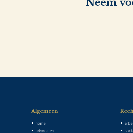
Neem voo
Algemeen
Rech
home
arbe
advocaten
soci