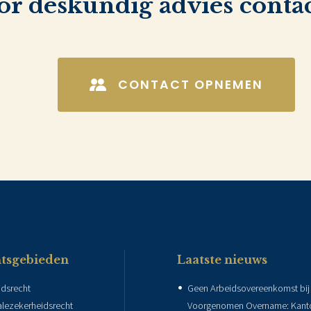
r deskundig advies contac
CONTACT OPNEMEN
tsgebieden
Laatste nieuws
idsrecht
Geen Arbeidsovereenkomst bij
alezekerheidsrecht
Voorgenomen Overname: Kanto