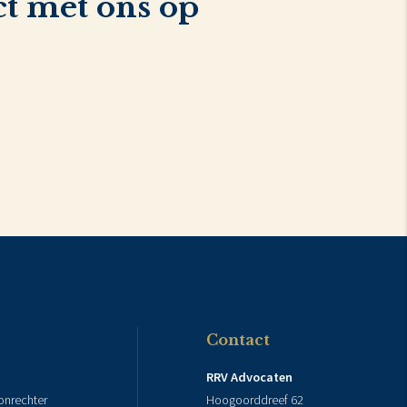
t met ons op
Contact
RRV Advocaten
nrechter
Hoogoorddreef 62