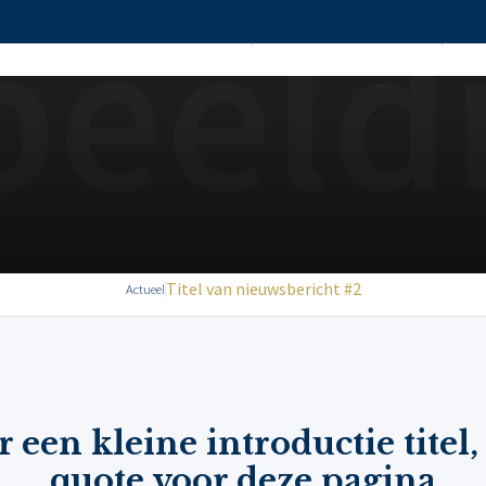
HOME
RECHTSGEBIEDEN
AD
Titel van nieuwsbericht #2
Actueel
r een kleine introductie titel,
quote voor deze pagina