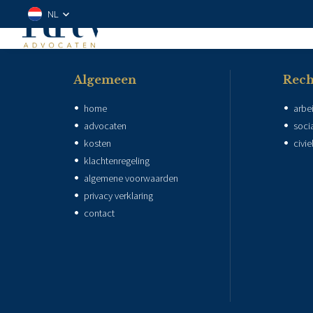
NL
Algemeen
Rech
home
arbe
advocaten
soci
kosten
civi
klachtenregeling
algemene voorwaarden
privacy verklaring
contact