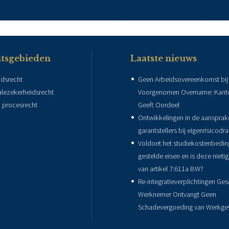
HOME
RECHTSGEBIEDEN
AD
tsgebieden
Laatste nieuws
idsrecht
Geen Arbeidsovereenkomst bij
alezekerheidsrecht
Voorgenomen Overname: Kanto
el procesrecht
Geeft Oordeel
Ontwikkelingen in de aansprake
garantstellers bij eigenrisicodr
Voldoet het studiekostenbedin
gestelde eisen en is deze nieti
van artikel 7:611a BW?
Re-integratieverplichtingen Ge
Werknemer Ontvangt Geen
Schadevergoeding van Werkge