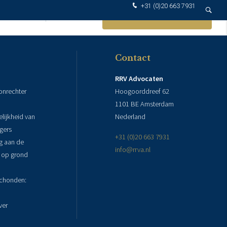
+31 (0)20 663 7931
VOCATEN
KOSTEN
CONTACT OPNEMEN
Contact
RRV Advocaten
nrechter
Hoogoorddreef 62
1101 BE Amsterdam
lijkheid van
Nederland
agers
+31 (0)20 663 7931
g aan de
info@rrva.nl
g op grond
schonden:
ver